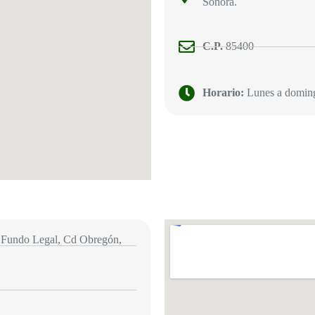
Sonora.
C.P.
85400
Horario:
Lunes a doming
 Fundo Legal, Cd Obregón,