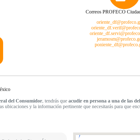
Correos PROFECO Ciudad
oriente_df@profeco.
oriente_df.verif@profe
oriente_df.servi@profec
jeramosm@profeco.
poniente_df@profeco
éxico
ral del Consumidor
, tendrás que
acudir en persona a una de las de
s ubicaciones y la información pertinente que necesitarás para que enc