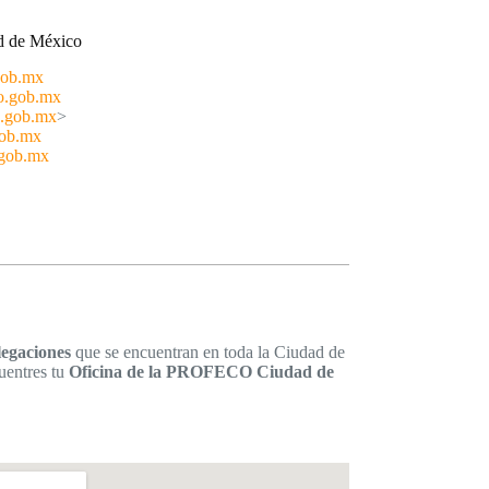
 de México
gob.mx
co.gob.mx
o.gob.mx
>
gob.mx
.gob.mx
legaciones
que se encuentran en toda la Ciudad de
uentres tu
Oficina de la PROFECO Ciudad de