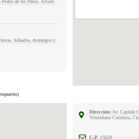
n Pedro de los Pinos, Álvaro
 horas. Sábados, domingos y
opuerto)
Dirección:
Av. Capitán C
Venustiano Carranza, C
C.P.
15620