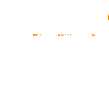
Saltar
al
contenido
Inicio
Denuncia
Queja